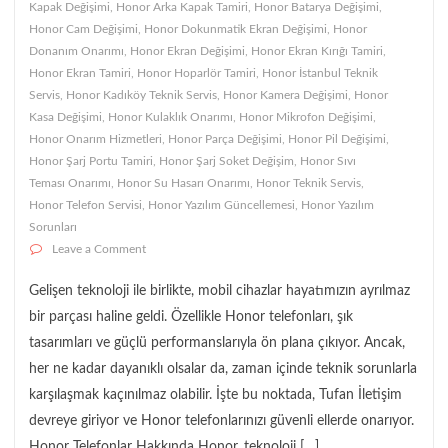
Kapak Değişimi
,
Honor Arka Kapak Tamiri
,
Honor Batarya Değişimi
,
Honor Cam Değişimi
,
Honor Dokunmatik Ekran Değişimi
,
Honor
Donanım Onarımı
,
Honor Ekran Değişimi
,
Honor Ekran Kırığı Tamiri
,
Honor Ekran Tamiri
,
Honor Hoparlör Tamiri
,
Honor İstanbul Teknik
Servis
,
Honor Kadıköy Teknik Servis
,
Honor Kamera Değişimi
,
Honor
Kasa Değişimi
,
Honor Kulaklık Onarımı
,
Honor Mikrofon Değişimi
,
Honor Onarım Hizmetleri
,
Honor Parça Değişimi
,
Honor Pil Değişimi
,
Honor Şarj Portu Tamiri
,
Honor Şarj Soket Değişim
,
Honor Sıvı
Teması Onarımı
,
Honor Su Hasarı Onarımı
,
Honor Teknik Servis
,
Honor Telefon Servisi
,
Honor Yazılım Güncellemesi
,
Honor Yazılım
Sorunları
on Honor Telefon Tamiri
Leave a Comment
Gelişen teknoloji ile birlikte, mobil cihazlar hayatımızın ayrılmaz
bir parçası haline geldi. Özellikle Honor telefonları, şık
tasarımları ve güçlü performanslarıyla ön plana çıkıyor. Ancak,
her ne kadar dayanıklı olsalar da, zaman içinde teknik sorunlarla
karşılaşmak kaçınılmaz olabilir. İşte bu noktada, Tufan İletişim
devreye giriyor ve Honor telefonlarınızı güvenli ellerde onarıyor.
Honor Telefonlar Hakkında Honor, teknoloji […]