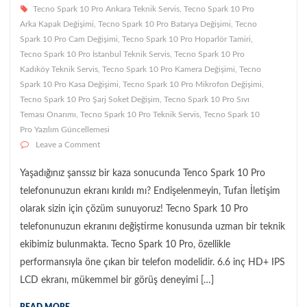
Tecno Spark 10 Pro Ankara Teknik Servis
,
Tecno Spark 10 Pro
Arka Kapak Değişimi
,
Tecno Spark 10 Pro Batarya Değişimi
,
Tecno
Spark 10 Pro Cam Değişimi
,
Tecno Spark 10 Pro Hoparlör Tamiri
,
Tecno Spark 10 Pro İstanbul Teknik Servis
,
Tecno Spark 10 Pro
Kadıköy Teknik Servis
,
Tecno Spark 10 Pro Kamera Değişimi
,
Tecno
Spark 10 Pro Kasa Değişimi
,
Tecno Spark 10 Pro Mikrofon Değişimi
,
Tecno Spark 10 Pro Şarj Soket Değişim
,
Tecno Spark 10 Pro Sıvı
Teması Onarımı
,
Tecno Spark 10 Pro Teknik Servis
,
Tecno Spark 10
Pro Yazılım Güncellemesi
on Tecno Spark 10 Pro Ekran Değişimi
Leave a Comment
Yaşadığınız şanssız bir kaza sonucunda Tenco Spark 10 Pro
telefonunuzun ekranı kırıldı mı? Endişelenmeyin, Tufan İletişim
olarak sizin için çözüm sunuyoruz! Tecno Spark 10 Pro
telefonunuzun ekranını değiştirme konusunda uzman bir teknik
ekibimiz bulunmakta. Tecno Spark 10 Pro, özellikle
performansıyla öne çıkan bir telefon modelidir. 6.6 inç HD+ IPS
LCD ekranı, mükemmel bir görüş deneyimi […]
READ MORE