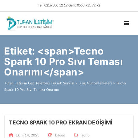
Tel: 0216 330 12 12 Gsm: 0553 711 72 72
TOGGL
Etiket: <span>Tecno
Spark 10 Pro Sıvı Teması
Onarımı</span>
Tufan İletişim Cep Telefonu Teknik Servisi
>
Blog Güncellemeleri
>
Tecno
Spark 10 Pro Sıvı Teması Onarımı
TECNO SPARK 10 PRO EKRAN DEĞIŞIMI
Posted on
Ekim 14, 2023
bilcod
Tecno