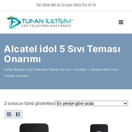
Tel: 0216 330 12 12 Gsm: 0553 711 72 72
TOGGL
Alcatel idol 5 Sıvı Teması
Onarımı
Tufan İletişim Cep Telefonu Teknik Servisi
>
Ürünler
>
Alcatel idol 5 Sıvı
Teması Onarımı
En yeniye göre sıralandı
2 sonucun tümü gösteriliyor