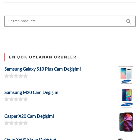
Search for:
SEAR
EN ÇOK OYLANAN ÜRÜNLER
Samsung Galaxy S10 Plus Cam Değişimi
5 üzerinden
5.00
oy aldı
Samsung M20 Cam Değişimi
5 üzerinden
5.00
oy aldı
Casper X20 Cam Değişimi
5 üzerinden
5.00
oy aldı
Omix X600 Ekran Değişimi