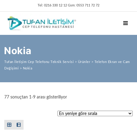
Tel: 0216 330 12 12 Gsm: 0553 711 72 72
TOGGL
Nokia
Tufan İletişim Cep Telefonu Teknik Servisi
>
Ürünler
>
Telefon Ekran ve Cam
Değişimi
>
Nokia
En yeniye göre sıralandı
77 sonuçtan 1-9 arası gösteriliyor