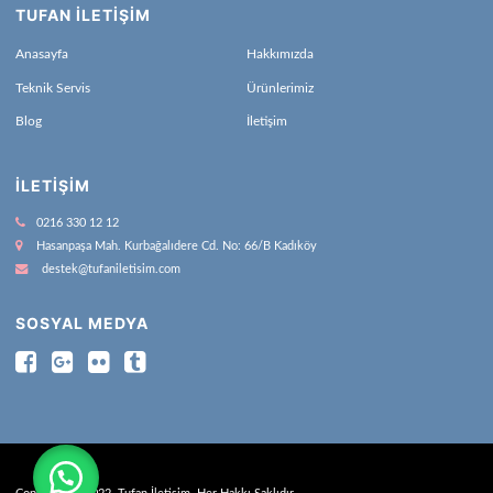
TUFAN İLETİŞİM
Anasayfa
Hakkımızda
Teknik Servis
Ürünlerimiz
Blog
İletişim
İLETIŞIM
0216 330 12 12
Hasanpaşa Mah. Kurbağalıdere Cd. No: 66/B Kadıköy
destek@tufaniletisim.com
SOSYAL MEDYA