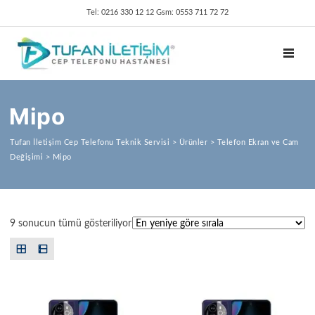
Tel: 0216 330 12 12 Gsm: 0553 711 72 72
TOGGL
Mipo
Tufan İletişim Cep Telefonu Teknik Servisi
>
Ürünler
>
Telefon Ekran ve Cam
Değişimi
>
Mipo
En yeniye göre sıralandı
9 sonucun tümü gösteriliyor