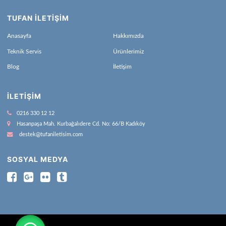
TUFAN İLETİŞİM
Anasayfa
Hakkımızda
Teknik Servis
Ürünlerimiz
Blog
İletişim
İLETIŞIM
0216 330 12 12
Hasanpaşa Mah. Kurbağalıdere Cd. No: 66/B Kadıköy
destek@tufaniletisim.com
SOSYAL MEDYA