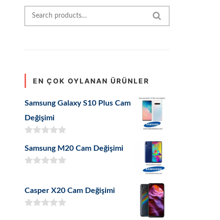
Search for:
SEARCH
EN ÇOK OYLANAN ÜRÜNLER
Samsung Galaxy S10 Plus Cam
Değişimi
5 üzerinden
Samsung M20 Cam Değişimi
5.00
oy aldı
5 üzerinden
5.00
oy aldı
Casper X20 Cam Değişimi
5 üzerinden