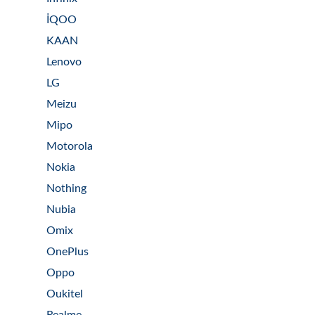
İQOO
KAAN
Lenovo
LG
Meizu
Mipo
Motorola
Nokia
Nothing
Nubia
Omix
OnePlus
Oppo
Oukitel