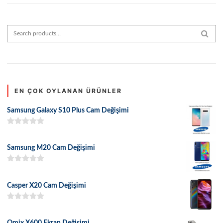
Search for:
SEAR
EN ÇOK OYLANAN ÜRÜNLER
Samsung Galaxy S10 Plus Cam Değişimi
5 üzerinden
5.00
oy aldı
Samsung M20 Cam Değişimi
5 üzerinden
5.00
oy aldı
Casper X20 Cam Değişimi
5 üzerinden
5.00
oy aldı
Omix X600 Ekran Değişimi