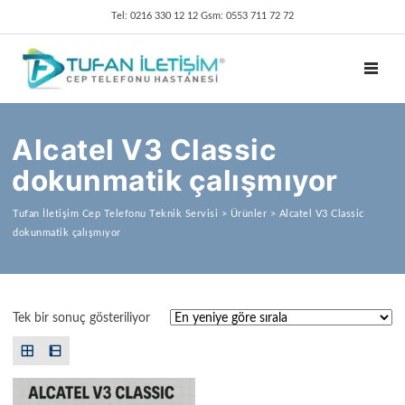
Tel: 0216 330 12 12 Gsm: 0553 711 72 72
TOGGL
Alcatel V3 Classic
dokunmatik çalışmıyor
Tufan İletişim Cep Telefonu Teknik Servisi
>
Ürünler
>
Alcatel V3 Classic
dokunmatik çalışmıyor
Tek bir sonuç gösteriliyor