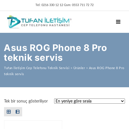
Tel: 0216 330 12 12 Gsm: 0553 711 72 72
TOGGL
Asus ROG Phone 8 Pro
teknik servis
Tufan İletişim Cep Telefonu Teknik Servisi
>
Ürünler
>
Asus ROG Phone 8 Pro
teknik servis
Tek bir sonuç gösteriliyor