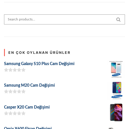
Search for:
SEAR
EN ÇOK OYLANAN ÜRÜNLER
Samsung Galaxy S10 Plus Cam Değişimi
5 üzerinden
5.00
oy aldı
Samsung M20 Cam Değişimi
5 üzerinden
5.00
oy aldı
Casper X20 Cam Değişimi
5 üzerinden
5.00
oy aldı
Omix X600 Ekran Değişimi