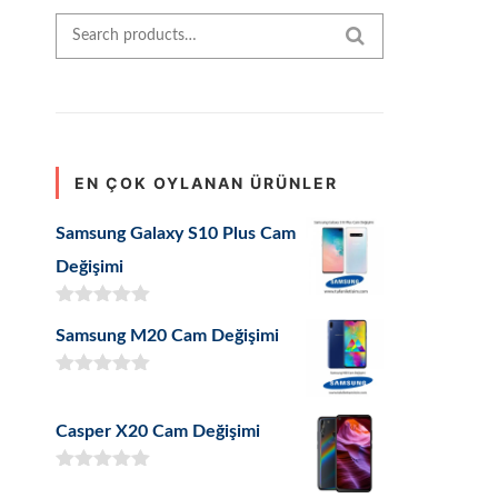
Search for:
SEARCH
EN ÇOK OYLANAN ÜRÜNLER
Samsung Galaxy S10 Plus Cam
Değişimi
5 üzerinden
Samsung M20 Cam Değişimi
5.00
oy aldı
5 üzerinden
5.00
oy aldı
Casper X20 Cam Değişimi
5 üzerinden