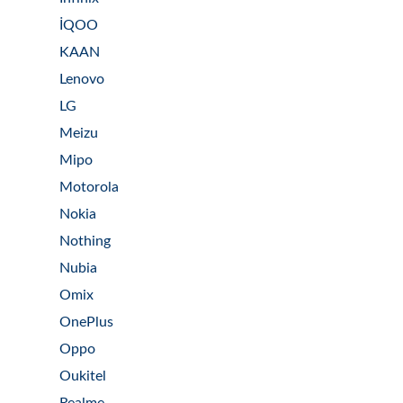
İQOO
KAAN
Lenovo
LG
Meizu
Mipo
Motorola
Nokia
Nothing
Nubia
Omix
OnePlus
Oppo
Oukitel