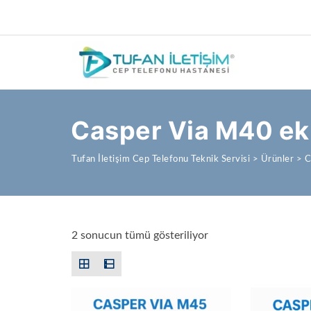
Casper Via M40 ek
Tufan İletişim Cep Telefonu Teknik Servisi
>
Ürünler
>
C
En yeniye göre sırala
2 sonucun tümü gösteriliyor