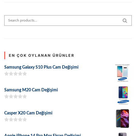
Search for:
SEAR
EN ÇOK OYLANAN ÜRÜNLER
Samsung Galaxy S10 Plus Cam Değişimi
5 üzerinden
5.00
oy aldı
Samsung M20 Cam Değişimi
5 üzerinden
5.00
oy aldı
Casper X20 Cam Değişimi
5 üzerinden
5.00
oy aldı
Apple iPhone 14 Pro Max Ekran Değişimi