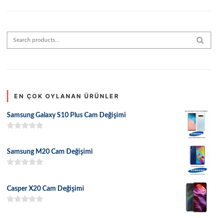
Search for:
SEAR
EN ÇOK OYLANAN ÜRÜNLER
Samsung Galaxy S10 Plus Cam Değişimi
5 üzerinden
5.00
oy aldı
Samsung M20 Cam Değişimi
5 üzerinden
5.00
oy aldı
Casper X20 Cam Değişimi
5 üzerinden
5.00
oy aldı