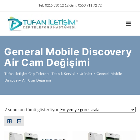
Tel: 0216 330 12 12 Gsm: 0553 711 72 72
TOGGL
General Mobile Discovery
Air Cam Değişimi
Tufan İletişim Cep Telefonu Teknik Servisi
>
Ürünler
>
General Mobile
Discovery Air Cam Değişimi
En yeniye göre sıralandı
2 sonucun tümü gösteriliyor