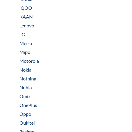
İQOO
KAAN
Lenovo
LG
Meizu
Mipo
Motorola
Nokia
Nothing
Nubia
Omix
OnePlus
Oppo
Oukitel