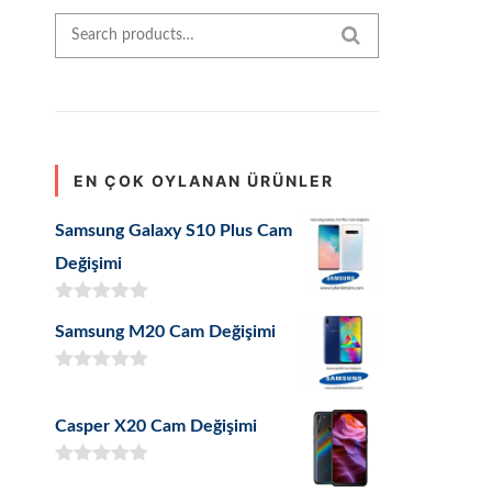
Search for:
SEARCH
EN ÇOK OYLANAN ÜRÜNLER
Samsung Galaxy S10 Plus Cam
Değişimi
5 üzerinden
Samsung M20 Cam Değişimi
5.00
oy aldı
5 üzerinden
5.00
oy aldı
Casper X20 Cam Değişimi
5 üzerinden