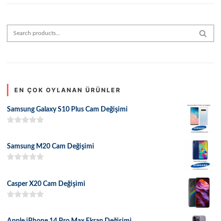
Search for:
SEAR
EN ÇOK OYLANAN ÜRÜNLER
Samsung Galaxy S10 Plus Cam Değişimi
5 üzerinden
5.00
oy aldı
Samsung M20 Cam Değişimi
5 üzerinden
5.00
oy aldı
Casper X20 Cam Değişimi
5 üzerinden
5.00
oy aldı
Apple iPhone 14 Pro Max Ekran Değişimi