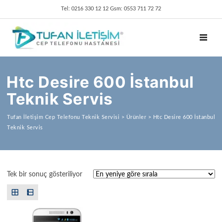
Tel: 0216 330 12 12 Gsm: 0553 711 72 72
TOGGL
Htc Desire 600 İstanbul
Teknik Servis
Tufan İletişim Cep Telefonu Teknik Servisi
>
Ürünler
>
Htc Desire 600 İstanbul
Teknik Servis
Tek bir sonuç gösteriliyor