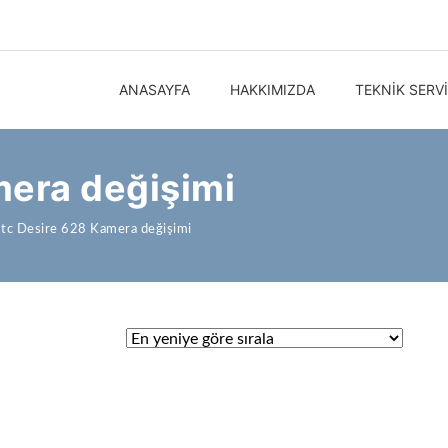
ANASAYFA
HAKKIMIZDA
TEKNIK SERV
mera değişimi
tc Desire 628 Kamera değişimi