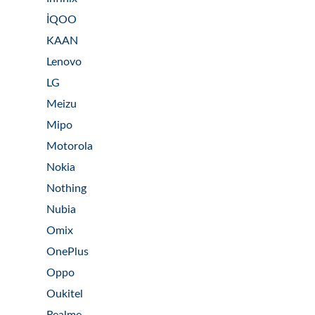
İQOO
KAAN
Lenovo
LG
Meizu
Mipo
Motorola
Nokia
Nothing
Nubia
Omix
OnePlus
Oppo
Oukitel