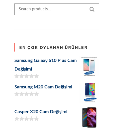
Search for:
SEARCH
EN ÇOK OYLANAN ÜRÜNLER
Samsung Galaxy S10 Plus Cam
Değişimi
5 üzerinden
Samsung M20 Cam Değişimi
5.00
oy aldı
5 üzerinden
5.00
oy aldı
Casper X20 Cam Değişimi
5 üzerinden