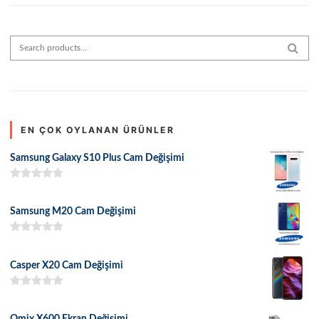
Search for:
SEAR
EN ÇOK OYLANAN ÜRÜNLER
Samsung Galaxy S10 Plus Cam Değişimi
5 üzerinden
5.00
oy aldı
Samsung M20 Cam Değişimi
5 üzerinden
5.00
oy aldı
Casper X20 Cam Değişimi
5 üzerinden
5.00
oy aldı
Omix X600 Ekran Değişimi