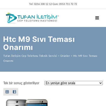
Tel: 0216 330 12 12 Gsm: 0553 711 72 72
TOGGL
Htc M9 Sıvı Teması
Onarımı
Tufan İletişim Cep Telefonu Teknik Servisi
>
Ürünler
>
Htc M9 Sıvı Teması
Onarımı
Tek bir sonuç gösteriliyor