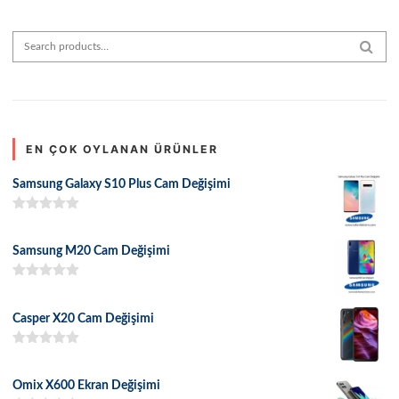
Search for:
SEAR
EN ÇOK OYLANAN ÜRÜNLER
Samsung Galaxy S10 Plus Cam Değişimi
5 üzerinden
5.00
oy aldı
Samsung M20 Cam Değişimi
5 üzerinden
5.00
oy aldı
Casper X20 Cam Değişimi
5 üzerinden
5.00
oy aldı
Omix X600 Ekran Değişimi