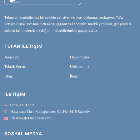
Teknoloji öngörülemez bir şekilde gelişiyor ve ayak uydurmak zorlaşıyor. Tufan
iletişim olarak zamanın hızlı aktığı çağımızda kendimizi sürekli yeniliyor, gelişmeleri
anbean takip ederek siz değerli müşterilerimizle paylaşıyoruz.
TUFAN İLETİŞİM
Anasayfa
Hakkımızda
Teknik Servis
Ürünlerimiz
Blog
İletişim
İLETIŞIM
0216 330 12 12
Hasanpaşa Mah. Kurbağalıdere Cd. No: 66/B Kadıköy
destek@tufaniletisim.com
SOSYAL MEDYA