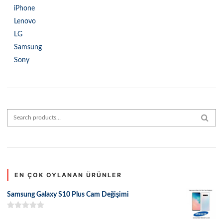
iPhone
Lenovo
LG
Samsung
Sony
Search for:
SEAR
EN ÇOK OYLANAN ÜRÜNLER
Samsung Galaxy S10 Plus Cam Değişimi
5 üzerinden
5.00
oy aldı