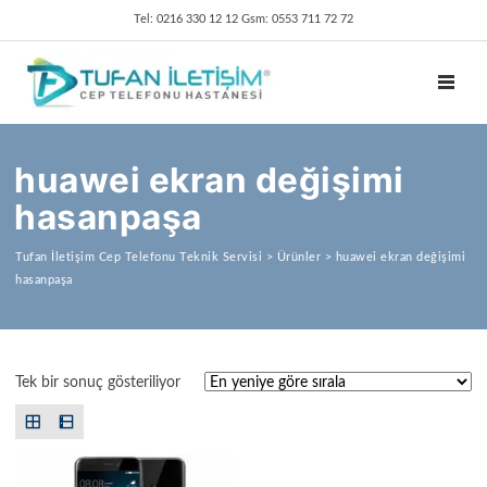
Tel: 0216 330 12 12 Gsm: 0553 711 72 72
TOGGL
huawei ekran değişimi
hasanpaşa
Tufan İletişim Cep Telefonu Teknik Servisi
>
Ürünler
>
huawei ekran değişimi
hasanpaşa
Tek bir sonuç gösteriliyor