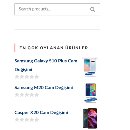
Search for:
SEARCH
EN ÇOK OYLANAN ÜRÜNLER
Samsung Galaxy S10 Plus Cam
Değişimi
5 üzerinden
Samsung M20 Cam Değişimi
5.00
oy aldı
5 üzerinden
5.00
oy aldı
Casper X20 Cam Değişimi
5 üzerinden