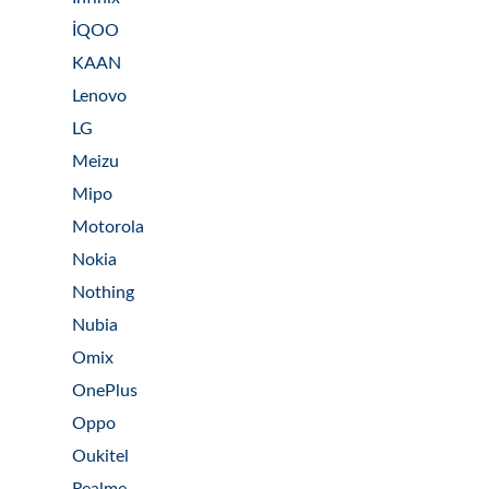
İQOO
KAAN
Lenovo
LG
Meizu
Mipo
Motorola
Nokia
Nothing
Nubia
Omix
OnePlus
Oppo
Oukitel