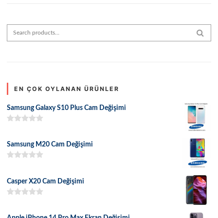
Search for:
SEAR
EN ÇOK OYLANAN ÜRÜNLER
Samsung Galaxy S10 Plus Cam Değişimi
5 üzerinden
5.00
oy aldı
Samsung M20 Cam Değişimi
5 üzerinden
5.00
oy aldı
Casper X20 Cam Değişimi
5 üzerinden
5.00
oy aldı
Apple iPhone 14 Pro Max Ekran Değişimi