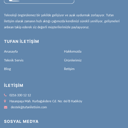
Teknoloji öngörülemez bir şekilde gelişiyor ve ayak uydurmak zorlaşıyor. Tufan
iletişim olarak zamanın hızlı aktığı çağımızda kendimizi sürekli yeniliyor, gelişmeleri
anbean takip ederek siz değerli müşterilerimizle paylaşıyoruz.
TUFAN İLETİŞİM
Anasayfa
Hakkımızda
Teknik Servis
Ürünlerimiz
Blog
İletişim
İLETIŞIM
0216 330 12 12
Hasanpaşa Mah. Kurbağalıdere Cd. No: 66/B Kadıköy
destek@tufaniletisim.com
SOSYAL MEDYA