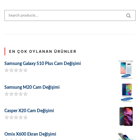
Search for:
SEAR
EN ÇOK OYLANAN ÜRÜNLER
Samsung Galaxy S10 Plus Cam Değişimi
5 üzerinden
5.00
oy aldı
Samsung M20 Cam Değişimi
5 üzerinden
5.00
oy aldı
Casper X20 Cam Değişimi
5 üzerinden
5.00
oy aldı
Omix X600 Ekran Değişimi