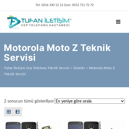
Tel: 0216 330 12 12 Gsm: 0553 711 72 72
TOGGL
Motorola Moto Z Teknik
Servisi
Tufan İletişim Cep Telefonu Teknik Servisi
>
Ürünler
>
Motorola Moto Z
Teknik Servisi
En yeniye göre sıralandı
2 sonucun tümü gösteriliyor