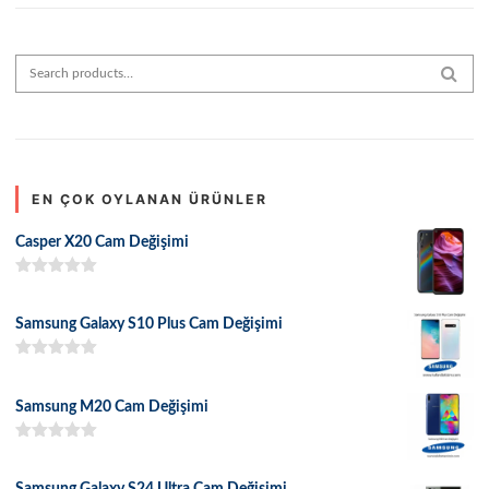
Search for:
SEAR
EN ÇOK OYLANAN ÜRÜNLER
Casper X20 Cam Değişimi
5 üzerinden
5.00
oy aldı
Samsung Galaxy S10 Plus Cam Değişimi
5 üzerinden
5.00
oy aldı
Samsung M20 Cam Değişimi
5 üzerinden
5.00
oy aldı
Samsung Galaxy S24 Ultra Cam Değişimi