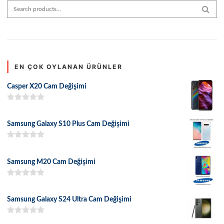
Search for:
SEAR
EN ÇOK OYLANAN ÜRÜNLER
Casper X20 Cam Değişimi
5 üzerinden
5.00
oy aldı
Samsung Galaxy S10 Plus Cam Değişimi
5 üzerinden
5.00
oy aldı
Samsung M20 Cam Değişimi
5 üzerinden
5.00
oy aldı
Samsung Galaxy S24 Ultra Cam Değişimi
5 üzerinden