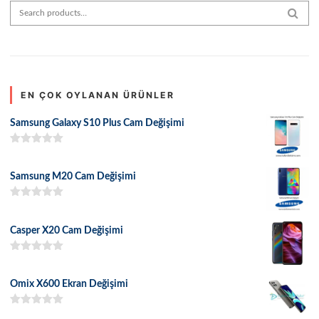
Search for:
SEAR
EN ÇOK OYLANAN ÜRÜNLER
Samsung Galaxy S10 Plus Cam Değişimi
5 üzerinden
5.00
oy aldı
Samsung M20 Cam Değişimi
5 üzerinden
5.00
oy aldı
Casper X20 Cam Değişimi
5 üzerinden
5.00
oy aldı
Omix X600 Ekran Değişimi
5 üzerinden