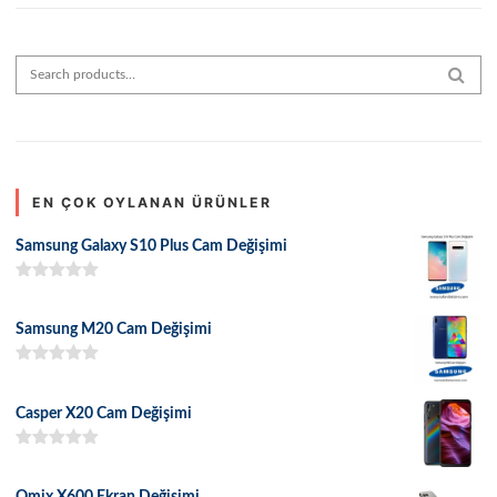
Search for:
SEAR
EN ÇOK OYLANAN ÜRÜNLER
Samsung Galaxy S10 Plus Cam Değişimi
5 üzerinden
5.00
oy aldı
Samsung M20 Cam Değişimi
5 üzerinden
5.00
oy aldı
Casper X20 Cam Değişimi
5 üzerinden
5.00
oy aldı
Omix X600 Ekran Değişimi