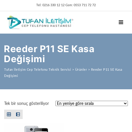
Tel: 0216 330 12 12 Gsm: 0553 711 72 72
TOGGL
Reeder P11 SE Kasa
Değişimi
Tufan İletişim Cep Telefonu Teknik Servisi
>
Ürünler
>
Reeder P11 SE Kasa
Değişimi
Tek bir sonuç gösteriliyor