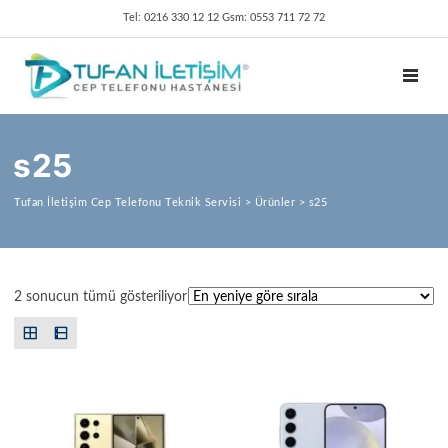
Tel: 0216 330 12 12 Gsm: 0553 711 72 72
TOGGL
s25
Tufan İletişim Cep Telefonu Teknik Servisi
>
Ürünler
>
s25
En yeniye göre sıralandı
2 sonucun tümü gösteriliyor