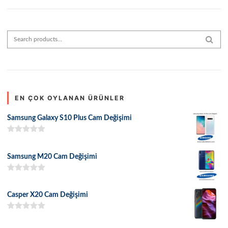
Search for:
SEAR
EN ÇOK OYLANAN ÜRÜNLER
Samsung Galaxy S10 Plus Cam Değişimi
5 üzerinden
5.00
oy aldı
Samsung M20 Cam Değişimi
5 üzerinden
5.00
oy aldı
Casper X20 Cam Değişimi
5 üzerinden
5.00
oy aldı