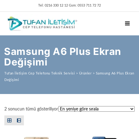
Tel: 0216 330 12 12 Gsm: 0553 711 72 72
TOGGL
Samsung A6 Plus Ekran
Değişimi
Tufan İletişim Cep Telefonu Teknik Servisi
>
Ürünler
>
Samsung A6 Plus Ekran
Değişimi
En yeniye göre sıralandı
2 sonucun tümü gösteriliyor