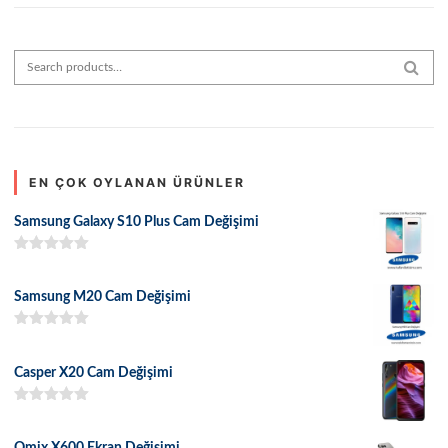
Search for:
SEAR
EN ÇOK OYLANAN ÜRÜNLER
Samsung Galaxy S10 Plus Cam Değişimi
5 üzerinden
5.00
oy aldı
Samsung M20 Cam Değişimi
5 üzerinden
5.00
oy aldı
Casper X20 Cam Değişimi
5 üzerinden
5.00
oy aldı
Omix X600 Ekran Değişimi