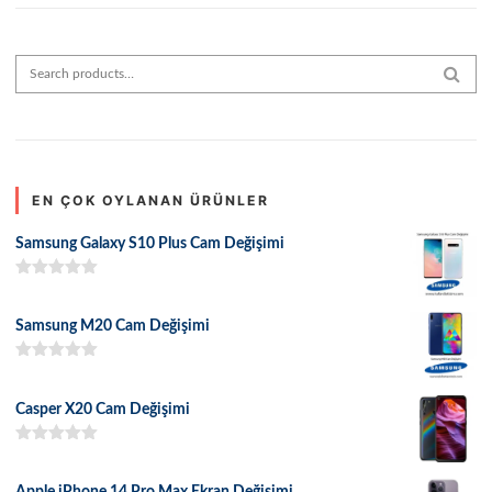
Search for:
SEAR
EN ÇOK OYLANAN ÜRÜNLER
Samsung Galaxy S10 Plus Cam Değişimi
5 üzerinden
5.00
oy aldı
Samsung M20 Cam Değişimi
5 üzerinden
5.00
oy aldı
Casper X20 Cam Değişimi
5 üzerinden
5.00
oy aldı
Apple iPhone 14 Pro Max Ekran Değişimi