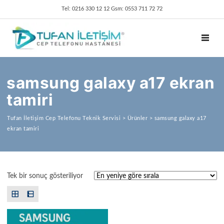
Tel: 0216 330 12 12 Gsm: 0553 711 72 72
TOGGL
samsung galaxy a17 ekran
tamiri
Tufan İletişim Cep Telefonu Teknik Servisi
>
Ürünler
>
samsung galaxy a17
ekran tamiri
Tek bir sonuç gösteriliyor