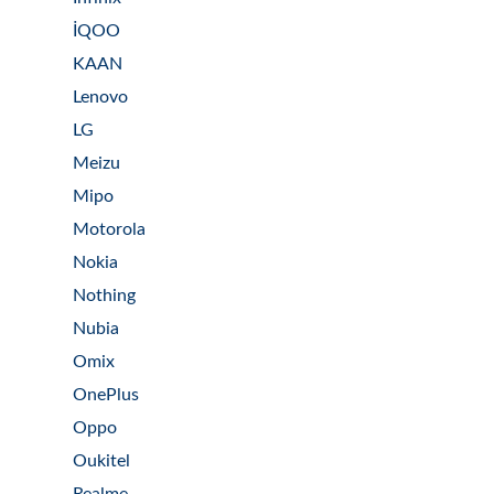
İQOO
KAAN
Lenovo
LG
Meizu
Mipo
Motorola
Nokia
Nothing
Nubia
Omix
OnePlus
Oppo
Oukitel