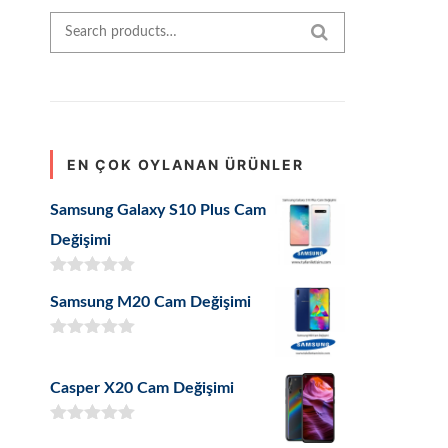
Search for:
SEARCH
EN ÇOK OYLANAN ÜRÜNLER
Samsung Galaxy S10 Plus Cam
Değişimi
5 üzerinden
Samsung M20 Cam Değişimi
5.00
oy aldı
5 üzerinden
5.00
oy aldı
Casper X20 Cam Değişimi
5 üzerinden