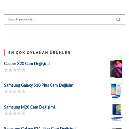
Search for:
SEAR
EN ÇOK OYLANAN ÜRÜNLER
Casper X20 Cam Değişimi
5 üzerinden
5.00
oy aldı
Samsung Galaxy S10 Plus Cam Değişimi
5 üzerinden
5.00
oy aldı
Samsung M20 Cam Değişimi
5 üzerinden
5.00
oy aldı
Samsung Galaxy S24 Ultra Cam Değişimi