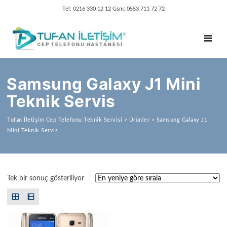
Tel: 0216 330 12 12 Gsm: 0553 711 72 72
TOGGL
Samsung Galaxy J1 Mini
Teknik Servis
Tufan İletişim Cep Telefonu Teknik Servisi
>
Ürünler
>
Samsung Galaxy J1
Mini Teknik Servis
Tek bir sonuç gösteriliyor