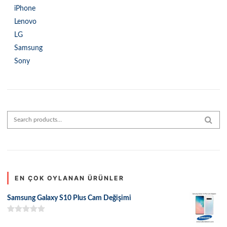
iPhone
Lenovo
LG
Samsung
Sony
Search for:
SEAR
EN ÇOK OYLANAN ÜRÜNLER
Samsung Galaxy S10 Plus Cam Değişimi
5 üzerinden
5.00
oy aldı