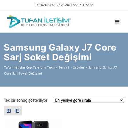
Tel: 0216 330 12 12 Gsm: 0553 711 72 72
TOGGL
Samsung Galaxy J7 Core
Sarj Soket Değişimi
Tufan İletişim Cep Telefonu Teknik Servisi
>
Ürünler
>
Samsung Galaxy J7
Core Sarj Soket Değişimi
Tek bir sonuç gösteriliyor