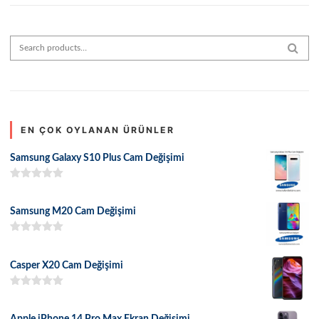
Search for:
SEAR
EN ÇOK OYLANAN ÜRÜNLER
Samsung Galaxy S10 Plus Cam Değişimi
5 üzerinden
5.00
oy aldı
Samsung M20 Cam Değişimi
5 üzerinden
5.00
oy aldı
Casper X20 Cam Değişimi
5 üzerinden
5.00
oy aldı
Apple iPhone 14 Pro Max Ekran Değişimi