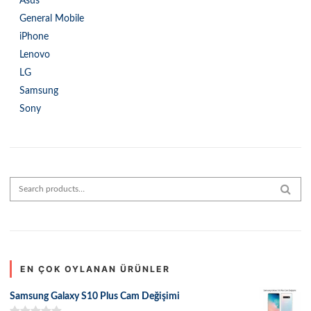
Asus
General Mobile
iPhone
Lenovo
LG
Samsung
Sony
Search for:
SEAR
EN ÇOK OYLANAN ÜRÜNLER
Samsung Galaxy S10 Plus Cam Değişimi