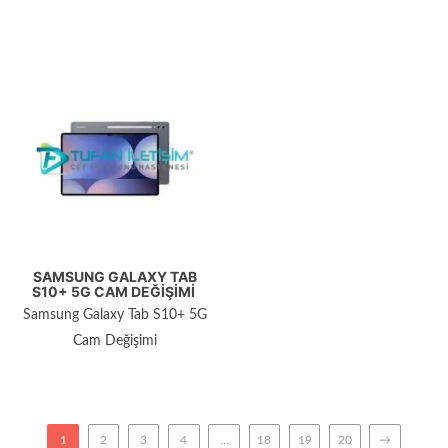
SAMSUNG GALAXY TAB
S10+ 5G CAM DEĞIŞIMI
Samsung Galaxy Tab S10+ 5G
Cam Değişimi
1
2
3
4
…
18
19
20
→