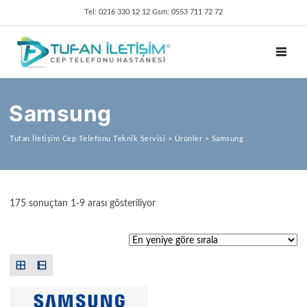
Tel: 0216 330 12 12 Gsm: 0553 711 72 72
TOGGL
Samsung
Tufan İletişim Cep Telefonu Teknik Servisi
>
Ürünler
>
Samsung
En yeniye göre sıralandı
175 sonuçtan 1-9 arası gösteriliyor