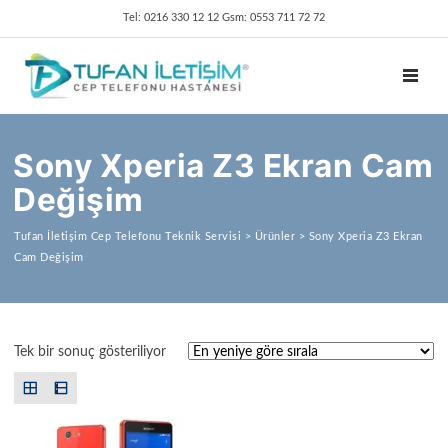
Tel: 0216 330 12 12 Gsm: 0553 711 72 72
TOGGL
Sony Xperia Z3 Ekran Cam
Değişim
Tufan İletişim Cep Telefonu Teknik Servisi
>
Ürünler
>
Sony Xperia Z3 Ekran
Cam Değişim
Tek bir sonuç gösteriliyor