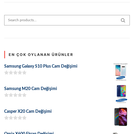
Search for:
SEAR
EN ÇOK OYLANAN ÜRÜNLER
Samsung Galaxy S10 Plus Cam Değişimi
5 üzerinden
5.00
oy aldı
Samsung M20 Cam Değişimi
5 üzerinden
5.00
oy aldı
Casper X20 Cam Değişimi
5 üzerinden
5.00
oy aldı
Omix X600 Ekran Değişimi