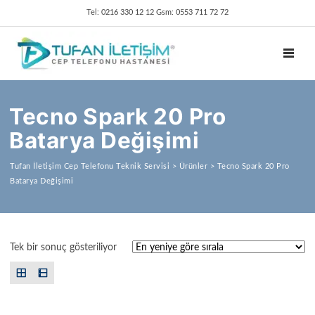
Tel: 0216 330 12 12 Gsm: 0553 711 72 72
TOGGL
Tecno Spark 20 Pro
Batarya Değişimi
Tufan İletişim Cep Telefonu Teknik Servisi
>
Ürünler
>
Tecno Spark 20 Pro
Batarya Değişimi
Tek bir sonuç gösteriliyor