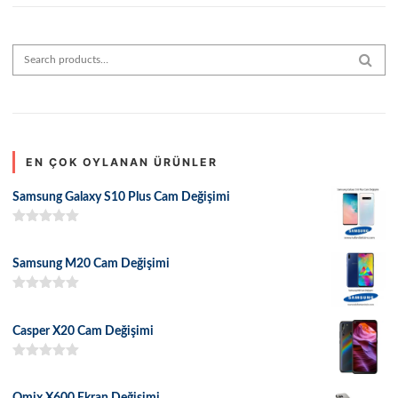
Search for:
SEAR
EN ÇOK OYLANAN ÜRÜNLER
Samsung Galaxy S10 Plus Cam Değişimi
5 üzerinden
5.00
oy aldı
Samsung M20 Cam Değişimi
5 üzerinden
5.00
oy aldı
Casper X20 Cam Değişimi
5 üzerinden
5.00
oy aldı
Omix X600 Ekran Değişimi