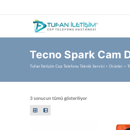
Tecno Spark Cam D
Tufan İletişim Cep Telefonu Teknik Servisi
>
Ürünler
>
T
En yeniye göre sırala
3 sonucun tümü gösteriliyor