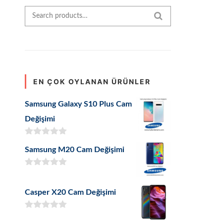
Search for:
SEARCH
EN ÇOK OYLANAN ÜRÜNLER
Samsung Galaxy S10 Plus Cam
Değişimi
5 üzerinden
Samsung M20 Cam Değişimi
5.00
oy aldı
5 üzerinden
5.00
oy aldı
Casper X20 Cam Değişimi
5 üzerinden