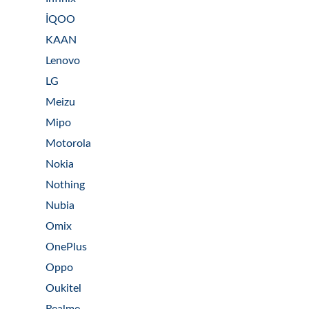
İQOO
KAAN
Lenovo
LG
Meizu
Mipo
Motorola
Nokia
Nothing
Nubia
Omix
OnePlus
Oppo
Oukitel