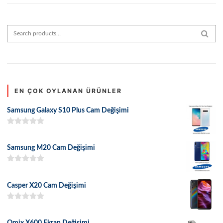
Search for:
SEAR
EN ÇOK OYLANAN ÜRÜNLER
Samsung Galaxy S10 Plus Cam Değişimi
5 üzerinden
5.00
oy aldı
Samsung M20 Cam Değişimi
5 üzerinden
5.00
oy aldı
Casper X20 Cam Değişimi
5 üzerinden
5.00
oy aldı
Omix X600 Ekran Değişimi