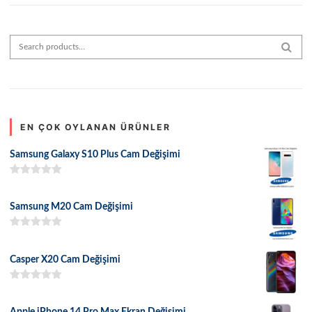
Search for:
SEAR
EN ÇOK OYLANAN ÜRÜNLER
Samsung Galaxy S10 Plus Cam Değişimi
5 üzerinden
5.00
oy aldı
Samsung M20 Cam Değişimi
5 üzerinden
5.00
oy aldı
Casper X20 Cam Değişimi
5 üzerinden
5.00
oy aldı
Apple iPhone 14 Pro Max Ekran Değişimi