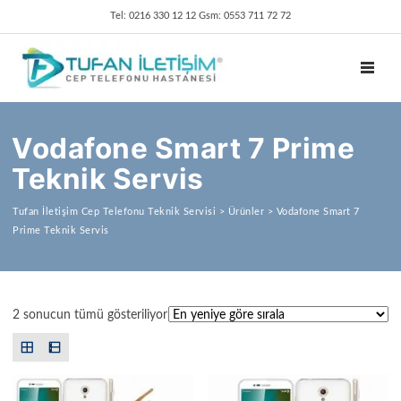
Tel: 0216 330 12 12 Gsm: 0553 711 72 72
TOGGL
Vodafone Smart 7 Prime
Teknik Servis
Tufan İletişim Cep Telefonu Teknik Servisi
>
Ürünler
>
Vodafone Smart 7
Prime Teknik Servis
En yeniye göre sıralandı
2 sonucun tümü gösteriliyor