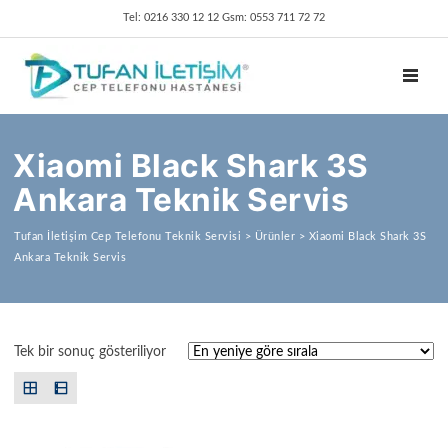
Tel: 0216 330 12 12 Gsm: 0553 711 72 72
TOGGL
Xiaomi Black Shark 3S
Ankara Teknik Servis
Tufan İletişim Cep Telefonu Teknik Servisi
>
Ürünler
>
Xiaomi Black Shark 3S
Ankara Teknik Servis
Tek bir sonuç gösteriliyor