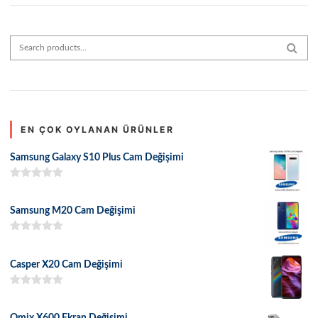
Search for:
SEAR
EN ÇOK OYLANAN ÜRÜNLER
Samsung Galaxy S10 Plus Cam Değişimi
5 üzerinden
5.00
oy aldı
Samsung M20 Cam Değişimi
5 üzerinden
5.00
oy aldı
Casper X20 Cam Değişimi
5 üzerinden
5.00
oy aldı
Omix X600 Ekran Değişimi