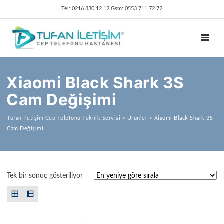
Tel: 0216 330 12 12 Gsm: 0553 711 72 72
TOGGL
Xiaomi Black Shark 3S
Cam Değişimi
Tufan İletişim Cep Telefonu Teknik Servisi
>
Ürünler
>
Xiaomi Black Shark 3S
Cam Değişimi
Tek bir sonuç gösteriliyor