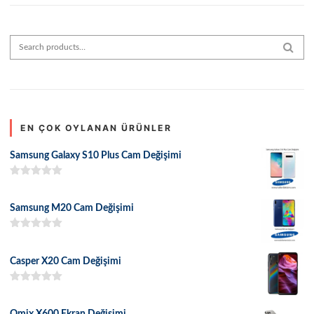
Search for:
SEAR
EN ÇOK OYLANAN ÜRÜNLER
Samsung Galaxy S10 Plus Cam Değişimi
5 üzerinden
5.00
oy aldı
Samsung M20 Cam Değişimi
5 üzerinden
5.00
oy aldı
Casper X20 Cam Değişimi
5 üzerinden
5.00
oy aldı
Omix X600 Ekran Değişimi