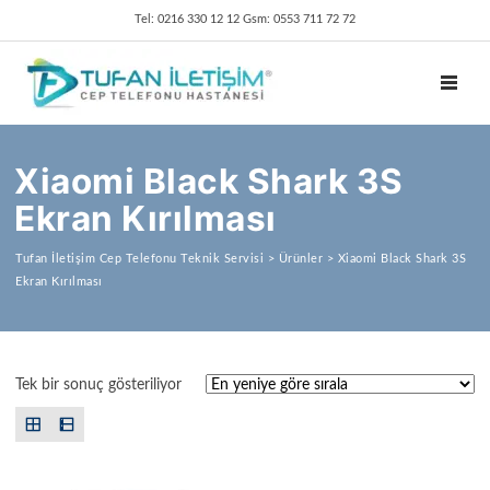
Tel: 0216 330 12 12 Gsm: 0553 711 72 72
TOGGL
Xiaomi Black Shark 3S
Ekran Kırılması
Tufan İletişim Cep Telefonu Teknik Servisi
>
Ürünler
>
Xiaomi Black Shark 3S
Ekran Kırılması
Tek bir sonuç gösteriliyor