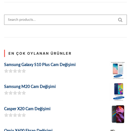
Search for:
SEAR
EN ÇOK OYLANAN ÜRÜNLER
Samsung Galaxy S10 Plus Cam Değişimi
5 üzerinden
5.00
oy aldı
Samsung M20 Cam Değişimi
5 üzerinden
5.00
oy aldı
Casper X20 Cam Değişimi
5 üzerinden
5.00
oy aldı
Omix X600 Ekran Değişimi