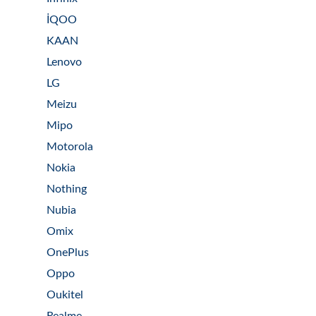
İQOO
KAAN
Lenovo
LG
Meizu
Mipo
Motorola
Nokia
Nothing
Nubia
Omix
OnePlus
Oppo
Oukitel