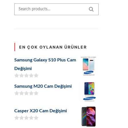
Search for:
SEARCH
EN ÇOK OYLANAN ÜRÜNLER
Samsung Galaxy S10 Plus Cam
Değişimi
5 üzerinden
Samsung M20 Cam Değişimi
5.00
oy aldı
5 üzerinden
5.00
oy aldı
Casper X20 Cam Değişimi
5 üzerinden