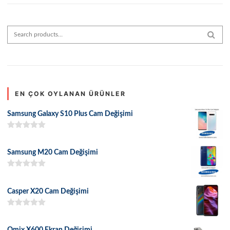
Search for:
SEAR
EN ÇOK OYLANAN ÜRÜNLER
Samsung Galaxy S10 Plus Cam Değişimi
5 üzerinden
5.00
oy aldı
Samsung M20 Cam Değişimi
5 üzerinden
5.00
oy aldı
Casper X20 Cam Değişimi
5 üzerinden
5.00
oy aldı
Omix X600 Ekran Değişimi