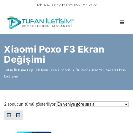
Tel: 0216 330 12 12 Gsm: 0553 711 72 72
TOGGL
Xiaomi Poxo F3 Ekran
Değişimi
Tufan İletişim Cep Telefonu Teknik Servisi
>
Ürünler
>
Xiaomi Poxo F3 Ekran
Değişimi
En yeniye göre sıralandı
2 sonucun tümü gösteriliyor