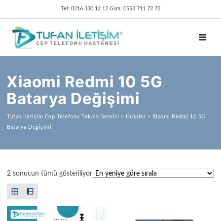
Tel: 0216 330 12 12 Gsm: 0553 711 72 72
TOGGL
Xiaomi Redmi 10 5G
Batarya Değişimi
Tufan İletişim Cep Telefonu Teknik Servisi
>
Ürünler
>
Xiaomi Redmi 10 5G
Batarya Değişimi
En yeniye göre sıralandı
2 sonucun tümü gösteriliyor