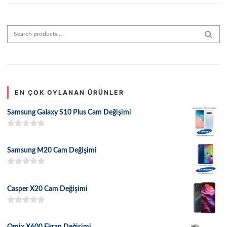
Search for:
SEAR
EN ÇOK OYLANAN ÜRÜNLER
Samsung Galaxy S10 Plus Cam Değişimi
5 üzerinden
5.00
oy aldı
Samsung M20 Cam Değişimi
5 üzerinden
5.00
oy aldı
Casper X20 Cam Değişimi
5 üzerinden
5.00
oy aldı
Omix X600 Ekran Değişimi