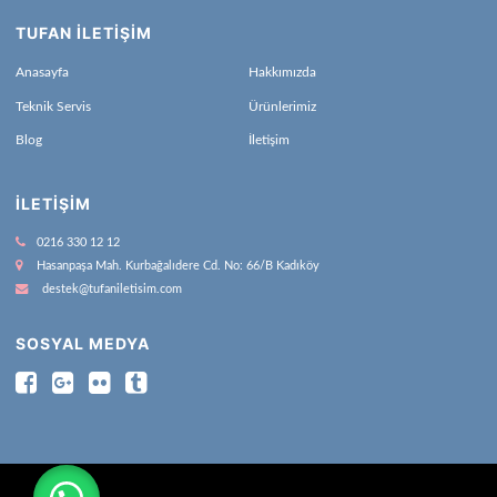
TUFAN İLETİŞİM
Anasayfa
Hakkımızda
Teknik Servis
Ürünlerimiz
Blog
İletişim
İLETIŞIM
0216 330 12 12
Hasanpaşa Mah. Kurbağalıdere Cd. No: 66/B Kadıköy
destek@tufaniletisim.com
SOSYAL MEDYA