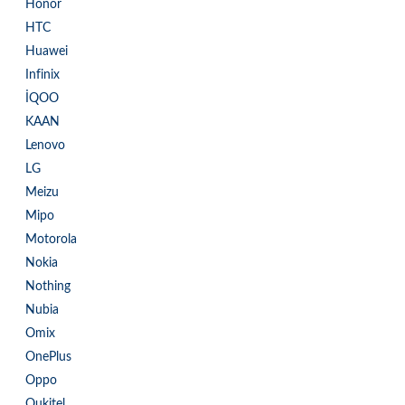
Honor
HTC
Huawei
Infinix
İQOO
KAAN
Lenovo
LG
Meizu
Mipo
Motorola
Nokia
Nothing
Nubia
Omix
OnePlus
Oppo
Oukitel