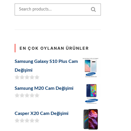
Search for:
SEARCH
EN ÇOK OYLANAN ÜRÜNLER
Samsung Galaxy S10 Plus Cam
Değişimi
5 üzerinden
Samsung M20 Cam Değişimi
5.00
oy aldı
5 üzerinden
5.00
oy aldı
Casper X20 Cam Değişimi
5 üzerinden