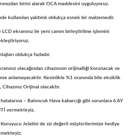
ımızdan birini alarak OCA maddesini uyguluyoruz.
de kullanılan yalıtımlı oldukça esnek bir malzemedir.
 LCD ekranınız ile yeni camın birleştirilme işlemini
kleştiriyoruz.
tajları oldukça fazladır.
anınız olacağından cihazınızın orijinalliği korunacak ve
imse anlamayacaktır. Kesinlikle %1 oranında bile eksiklik
Cihazınız Orijinal olacaktır.
hatalarına – Baloncuk Hava kabarcığı gibi sorunlara 6 AY
İ vermekteyiz.
Koruyucu Jelatini de siz değerli müşterilerimize hediye
tmekteyiz.