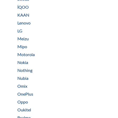
İQOO
KAAN
Lenovo
LG
Meizu
Mipo
Motorola
Nokia
Nothing
Nubia
Omix
OnePlus
Oppo
Oukitel