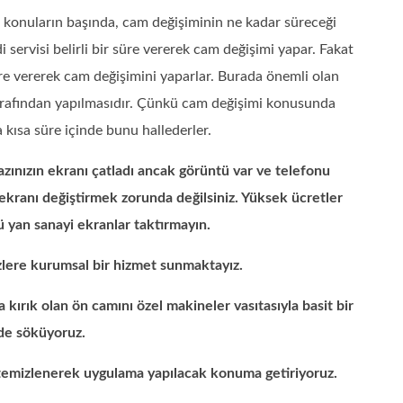
len konuların başında, cam değişiminin ne kadar süreceği
i servisi belirli bir süre vererek cam değişimi yapar. Fakat
üre vererek cam değişimini yaparlar. Burada önemli olan
 tarafından yapılmasıdır. Çünkü cam değişimi konusunda
a kısa süre içinde bunu hallederler.
nızın ekranı çatladı ancak görüntü var ve telefonu
 ekranı değiştirmek zorunda değilsiniz. Yüksek ücretler
ü yan sanayi ekranlar taktırmayın.
izlere kurumsal bir hizmet sunmaktayız.
ırık olan ön camını özel makineler vasıtasıyla basit bir
de söküyoruz.
e temizlenerek uygulama yapılacak konuma getiriyoruz.