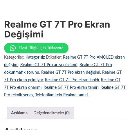
Realme GT 7T Pro Ekran
Değişimi
Fiyat Bilgisi İçin Tıklayınız
Kategoriler:
Kategorisiz
Etiketler:
Realme GT 7T Pro AMOLED ekran
değişimi
,
Realme GT 7T Pro arıza çözümü
,
Realme GT 7T Pro
dokunmatik sorunu
,
Realme GT 7T Pro ekran değişimi
,
Realme GT
7T Pro ekran gelmiyor
,
Realme GT 7T Pro ekran kırıldı
,
Realme GT
7T Pro ekran onarımı
,
Realme GT 7T Pro ekran tamiri
,
Realme GT 7T
Pro teknik servis
,
TelefonTamircin Realme tamiri.
Açıklama
Değerlendirmeler (0)