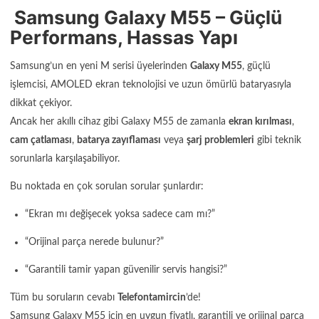
Samsung Galaxy M55 – Güçlü
Performans, Hassas Yapı
Samsung’un en yeni M serisi üyelerinden
Galaxy M55
, güçlü
işlemcisi, AMOLED ekran teknolojisi ve uzun ömürlü bataryasıyla
dikkat çekiyor.
Ancak her akıllı cihaz gibi Galaxy M55 de zamanla
ekran kırılması
,
cam çatlaması
,
batarya zayıflaması
veya
şarj problemleri
gibi teknik
sorunlarla karşılaşabiliyor.
Bu noktada en çok sorulan sorular şunlardır:
“Ekran mı değişecek yoksa sadece cam mı?”
“Orijinal parça nerede bulunur?”
“Garantili tamir yapan güvenilir servis hangisi?”
Tüm bu soruların cevabı
Telefontamircin
’de!
Samsung Galaxy M55 için en uygun fiyatlı, garantili ve orijinal parça