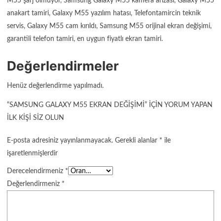
M55 şarj olmuyor, Samsung Galaxy M55 kamera arızası, Galaxy M55
anakart tamiri, Galaxy M55 yazılım hatası, Telefontamircin teknik
servis, Galaxy M55 cam kırıldı, Samsung M55 orijinal ekran değişimi,
garantili telefon tamiri, en uygun fiyatlı ekran tamiri.
Değerlendirmeler
Henüz değerlendirme yapılmadı.
“SAMSUNG GALAXY M55 EKRAN DEĞIŞIMI” IÇIN YORUM YAPAN
ILK KIŞI SIZ OLUN
E-posta adresiniz yayınlanmayacak.
Gerekli alanlar
*
ile
işaretlenmişlerdir
Derecelendirmeniz
*
Değerlendirmeniz
*