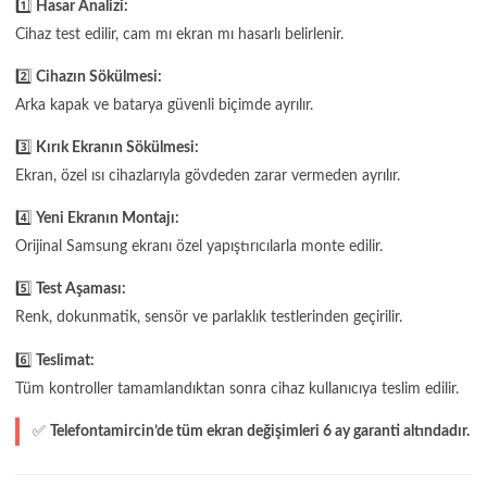
1️⃣
Hasar Analizi:
Cihaz test edilir, cam mı ekran mı hasarlı belirlenir.
2️⃣
Cihazın Sökülmesi:
Arka kapak ve batarya güvenli biçimde ayrılır.
3️⃣
Kırık Ekranın Sökülmesi:
Ekran, özel ısı cihazlarıyla gövdeden zarar vermeden ayrılır.
4️⃣
Yeni Ekranın Montajı:
Orijinal Samsung ekranı özel yapıştırıcılarla monte edilir.
5️⃣
Test Aşaması:
Renk, dokunmatik, sensör ve parlaklık testlerinden geçirilir.
6️⃣
Teslimat:
Tüm kontroller tamamlandıktan sonra cihaz kullanıcıya teslim edilir.
✅
Telefontamircin’de tüm ekran değişimleri 6 ay garanti altındadır.