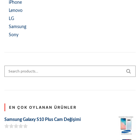
iPhone
Lenovo
LG
Samsung
Sony
Search for:
SEAR
EN ÇOK OYLANAN ÜRÜNLER
Samsung Galaxy S10 Plus Cam Değişimi
5 üzerinden
5.00
oy aldı