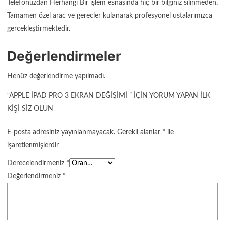
Telefonuzdan Herhangi Bir işlem esnasında hiç bir bilginiz silinmeden,
Tamamen özel arac ve gerecler kulanarak profesyonel ustalarımızca
gercekleştirmektedir.
Değerlendirmeler
Henüz değerlendirme yapılmadı.
“APPLE İPAD PRO 3 EKRAN DEĞIŞIMI ” IÇIN YORUM YAPAN ILK
KIŞI SIZ OLUN
E-posta adresiniz yayınlanmayacak.
Gerekli alanlar
*
ile
işaretlenmişlerdir
Derecelendirmeniz
*
Değerlendirmeniz
*