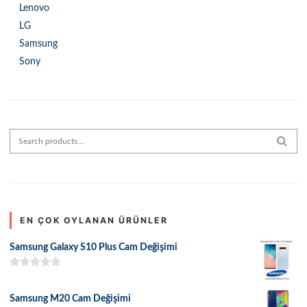
Lenovo
LG
Samsung
Sony
Search for:
SEAR
EN ÇOK OYLANAN ÜRÜNLER
Samsung Galaxy S10 Plus Cam Değişimi
5 üzerinden
5.00
oy aldı
Samsung M20 Cam Değişimi