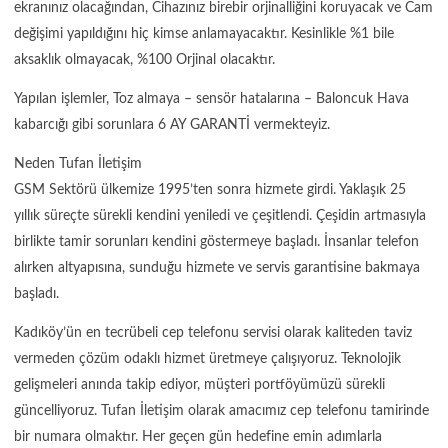
ekranınız olacağından, Cihazınız birebir orjinalliğini koruyacak ve Cam
değişimi yapıldığını hiç kimse anlamayacaktır. Kesinlikle %1 bile
aksaklık olmayacak, %100 Orjinal olacaktır.
Yapılan işlemler, Toz almaya – sensör hatalarına – Baloncuk Hava
kabarcığı gibi sorunlara 6 AY GARANTİ vermekteyiz.
Neden Tufan İletişim
GSM Sektörü ülkemize 1995’ten sonra hizmete girdi. Yaklaşık 25
yıllık süreçte sürekli kendini yeniledi ve çeşitlendi. Çeşidin artmasıyla
birlikte tamir sorunları kendini göstermeye başladı. İnsanlar telefon
alırken altyapısına, sunduğu hizmete ve servis garantisine bakmaya
başladı.
Kadıköy’ün en tecrübeli cep telefonu servisi olarak kaliteden taviz
vermeden çözüm odaklı hizmet üretmeye çalışıyoruz. Teknolojik
gelişmeleri anında takip ediyor, müşteri portföyümüzü sürekli
güncelliyoruz. Tufan İletişim olarak amacımız cep telefonu tamirinde
bir numara olmaktır. Her geçen gün hedefine emin adımlarla