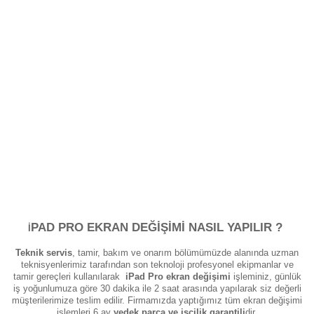
PAD PRO EKRAN DEĞİŞİMİ NASIL YAPILIR ?
I
Teknik servis
, tamir, bakım ve onarım bölümümüzde alanında uzman
teknisyenlerimiz tarafından son teknoloji profesyonel ekipmanlar ve
tamir gereçleri kullanılarak
iPad Pro ekran değişimi
işleminiz, günlük
iş yoğunlumuza göre 30 dakika ile 2 saat arasında yapılarak siz değerli
müşterilerimize teslim edilir. Firmamızda yaptığımız tüm ekran değişimi
işlemleri 6 ay
yedek parça ve işçilik garantili
dir.