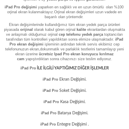
iPad Pro
değişimi
yaparken en sağlıklı ve en uzun ömürlü
olan %
100
orjinal ekran kulanmaktayız
.Orjinal ekran değişimleri
uzun vadede en
başarılı olan yöntemdir.
Ekran değişimlerinde kullandığımız tüm ekran yedek parça ürünleri
piyasada
orijinal
olarak kabul gören orjinal
kalite
ekranlardan oluşmakta
ve anlaşmalı olduğumuz orjinal
cep telefonu yedek parça
toptancıları
tarafından tüm kontrolleri yapıldıktan sonra elimize ulaşmaktadır.
iP
ad
Pro
ekran değişimi
işleminin ardından teknik servis ekibimiz cep
telefonunuzun ekran,
dokunmatik ve parlaklık testlerini tamamlayıp yeni
ekran üzerine
ücretsiz
Ipad Pro
ekran koruyucu kırılmaz
cam
yapıştırdıktan sonra cihazınızı size teslim ediyoruz.
iPad Pro
İLE İLGİLİ YAPTIĞIMIZ DİĞER İŞLEMLER
iPad Pro
Ekran Değişimi.
iPad Pro
Soket Değişimi.
iPad Pro
Kasa Değişimi.
iPad Pro
Batarya Değişimi.
iPad Pro
Entegre Değişimi .