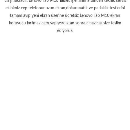
ulaşmaktadır. Lenovo Tab M10
Tablet
işleminin ardından teknik servis
ekibimiz cep telefonunuzun ekran,dokunmatik ve parlaklık testlerini
tamamlayıp yeni ekran üzerine ücretsiz Lenovo Tab M10
ekran
koruyucu kırılmaz cam yapıştırdıktan sonra cihazınızı size teslim
ediyoruz.