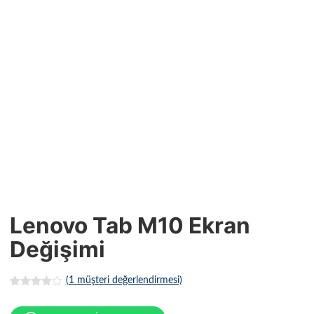
Lenovo Tab M10 Ekran
Değişimi
(
1
müşteri değerlendirmesi)
1
müşteri
puanına