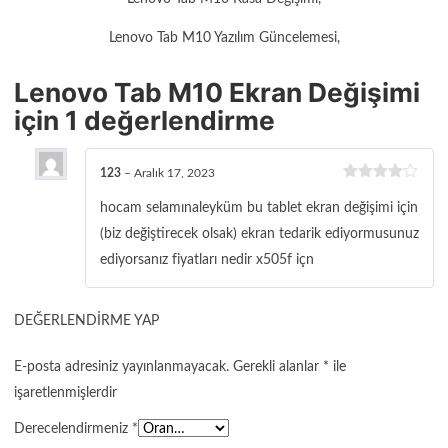
Lenovo Tab M10 Yazılım Güncelemesi,
Lenovo Tab M10 Ekran Değişimi
için 1 değerlendirme
123
–
Aralık 17, 2023
5
üzerinden
hocam selamınaleyküm bu tablet ekran değişimi için
4
oy aldı
(biz değiştirecek olsak) ekran tedarik ediyormusunuz
ediyorsanız fiyatları nedir x505f içn
DEĞERLENDIRME YAP
E-posta adresiniz yayınlanmayacak.
Gerekli alanlar
*
ile
işaretlenmişlerdir
Derecelendirmeniz
*