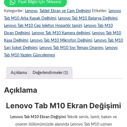
dayanarak
Fiyat Bilgisi İçin Tıklayınız
5
üzerinden
Kategoriler:
Lenovo
,
Tablet Ekran ve Cam Değişimi
Etiketler:
Lenovo
4.00
puan
aldı
Tab M10 Arka Kapak Değişimi
,
Lenovo Tab M10 Batarya Değişimi
,
Lenovo Tab M10 Cep telefon Hoparlör tamiri
,
Lenovo Tab M10
Ekran Değişimi
,
Lenovo Tab M10 Kamera değişimi
,
Lenovo Tab M10
Kasa Değişimi
,
Lenovo Tab M10 Mikrofon Değişimi
,
Lenovo Tab M10
Sarj Soket Değişimi
,
Lenovo Tab M10 Sıvı Teması Onarımı
,
Lenovo
Tab M10 Yazılım Güncelemesi
Açıklama
Değerlendirmeler (1)
Açıklama
Lenovo Tab M10 Ekran Değişimi
Lenovo Tab M10 Ekran Değişimi
Teknik servis, tamir, bakım ve
onarım bölümümüzde alanında Lenovo Tab M10 uzman