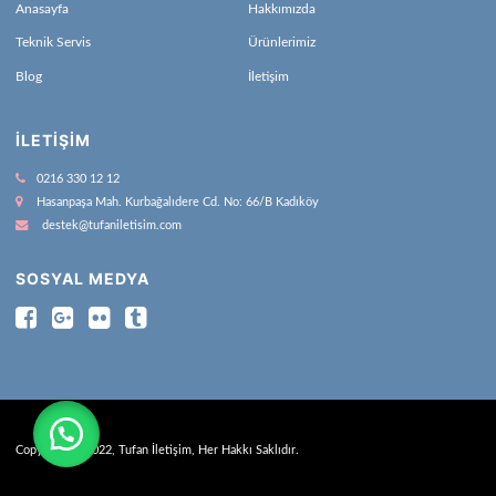
Anasayfa
Hakkımızda
Teknik Servis
Ürünlerimiz
Blog
İletişim
İLETIŞIM
0216 330 12 12
Hasanpaşa Mah. Kurbağalıdere Cd. No: 66/B Kadıköy
destek@tufaniletisim.com
SOSYAL MEDYA
Copyright © 2022, Tufan İletişim, Her Hakkı Saklıdır.